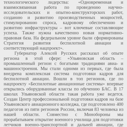
технологического лидерства: «Одновременная и
взаимосвязанная работа по проведению научно-
исследовательских и опытно-конструкторских работ,
созданию и развитию производственных мощностей,
стимулированию спроса, кадровому обеспечению и
развитию инфраструктуры – вот ключевые составляющие
успеха. Также нужна качественно новая нормативно-
правовая база. На федеральном уровне были сформированы
Стратегия развития беспилотной авиации и
соответствующий нацпроект».
Губернатор Алексей Русских рассказал об опыте
региона в этой сфере: «Ульяновская область –
промышленный регион с богатыми традициями авиа- и
машиностроения. Мы стали одними из первых, где была
внедрена комплексная система подготовки кадров для
беспилотной авиации. Вошли в топ регионов, где по
нацпроекту «Беспилотные авиационные системы» впервые
открылись оборудованные классы по обучению БАС. В 17
школах Ульяновской области такая работа уже ведется.
Создан Центр профессиональной подготовки кадров на базе
Ульяновского авиационного колледжа, где подготовлено 400
педагогов из пяти регионов России, включая 83 человека из
нашей области. Совместно с Минобороны мы
прорабатываем открытие военного училища для подготовки
летчиков военно-транспортной и дальней авиации, где