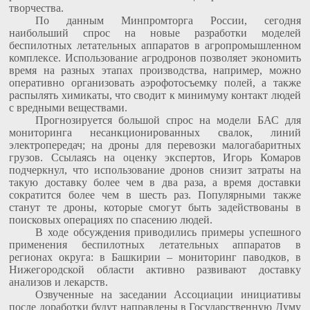
творчества.
По данным Минпромторга России, сегодня
наибольший спрос на новые разработки моделей
беспилотных летательных аппаратов в агропромышленном
комплексе. Использование агродронов позволяет экономить
время на разных этапах производства, например, можно
оперативно организовать аэрофотосъемку полей, а также
распылять химикаты, что сводит к минимуму контакт людей
с вредными веществами.
Прогнозируется большой спрос на модели БАС для
мониторинга несанкционированных свалок, линий
электропередач; на дроны для перевозки малогабаритных
грузов. Ссылаясь на оценку экспертов, Игорь Комаров
подчеркнул, что использование дронов снизит затраты на
такую доставку более чем в два раза, а время доставки
сократится более чем в шесть раз. Популярными также
станут те дроны, которые смогут быть задействованы в
поисковых операциях по спасению людей.
В ходе обсуждения приводились примеры успешного
применения беспилотных летательных аппаратов в
регионах округа: в Башкирии – мониторинг паводков, в
Нижегородской области активно развивают доставку
анализов и лекарств.
Озвученные на заседании Ассоциации инициативы
после доработки будут направлены в Государственную Думу