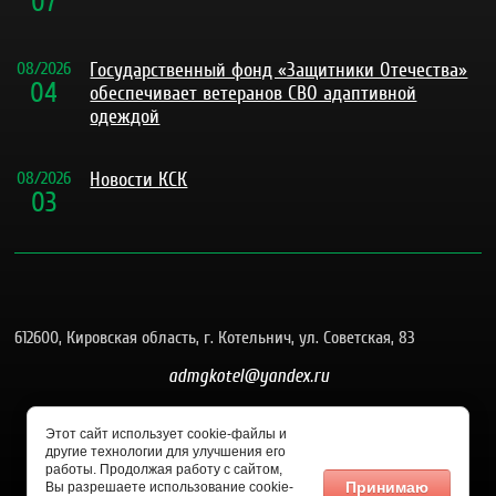
07
08
/
2026
Государственный фонд «Защитники Отечества»
04
обеспечивает ветеранов СВО адаптивной
одеждой
08
/
2026
Новости КСК
03
612600, Кировская область, г. Котельнич, ул. Советская, 83
admgkotel@yandex.ru
8 (83342) 4-26-58
Этот сайт использует cookie-файлы и
другие технологии для улучшения его
работы. Продолжая работу с сайтом,
Принимаю
Вы разрешаете использование cookie-