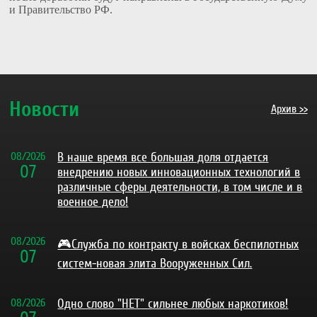
и Правительство РФ.
Новости
Архив >>
08
/
2026
В наше время все большая доля отдается
07
внедрению новых инновационных технологий в
различные сферы деятельности, в том числе и в
военное дело!
08
/
2026
🎮Служба по контракту в войсках беспилотных
07
систем-новая элита Вооруженных Сил.
08
/
2026
Одно слово "НЕТ" сильнее любых наркотиков!