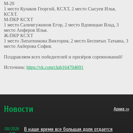
М-20
1 место Кулаков Георгий, КСХТ, 2 место Сысуев Илья,
КСХТ.
М-ПКР КСХТ
1 место Салимгужинов Егор, 2 место Вдовицын Влад, 3
место Анферов Илья.
Ж-ПКР КСХТ
1 место Липатникова Виктория, 2 место Беспятых Татьяна, 3
место Акберова София.
Поздравляем всех победителей и призёров соревнований!
Источник:
https://vk.com/club164704691
Новости
Архив >>
08
/
2026
В наше время все большая доля отдается