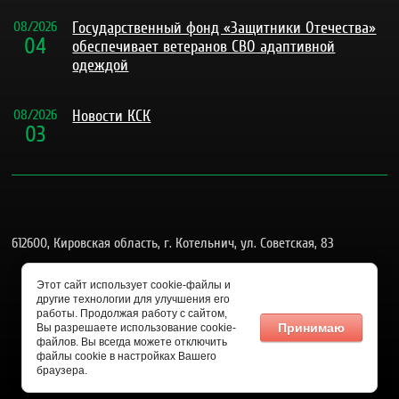
08
/
2026
Государственный фонд «Защитники Отечества»
04
обеспечивает ветеранов СВО адаптивной
одеждой
08
/
2026
Новости КСК
03
612600, Кировская область, г. Котельнич, ул. Советская, 83
admgkotel@yandex.ru
Этот сайт использует cookie-файлы и
другие технологии для улучшения его
8 (83342) 4-26-58
работы. Продолжая работу с сайтом,
Принимаю
Вы разрешаете использование cookie-
файлов. Вы всегда можете отключить
файлы cookie в настройках Вашего
браузера.
Мегагрупп.ру