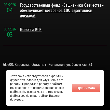
08
/
2026
Государственный фонд «Защитники Отечества»
04
обеспечивает ветеранов СВО адаптивной
одеждой
08
/
2026
Новости КСК
03
612600, Кировская область, г. Котельнич, ул. Советская, 83
admgkotel@yandex.ru
Этот сайт использует cookie-файлы и
другие технологии для улучшения его
8 (83342) 4-26-58
работы. Продолжая работу с сайтом,
Принимаю
Вы разрешаете использование cookie-
файлов. Вы всегда можете отключить
файлы cookie в настройках Вашего
браузера.
Мегагрупп.ру