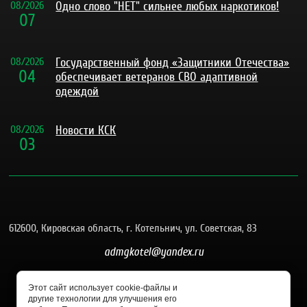
08
/
2026
Одно слово "НЕТ" сильнее любых наркотиков!
07
08
/
2026
Государственный фонд «Защитники Отечества»
04
обеспечивает ветеранов СВО адаптивной
одеждой
08
/
2026
Новости КСК
03
612600, Кировская область, г. Котельнич, ул. Советская, 83
admgkotel@yandex.ru
8 (83342) 4-26-58
Этот сайт использует cookie-файлы и
другие технологии для улучшения его