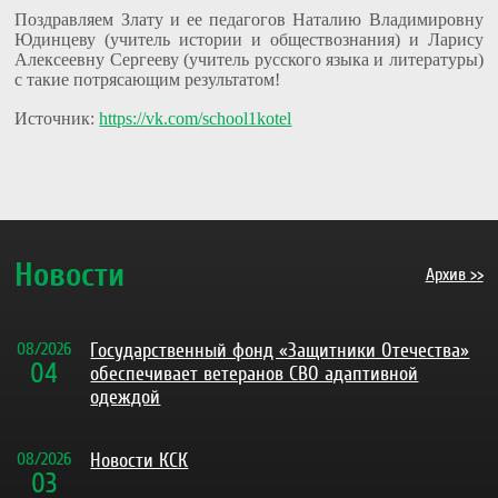
Поздравляем Злату и ее педагогов Наталию Владимировну
Юдинцеву (учитель истории и обществознания) и Ларису
Алексеевну Сергееву (учитель русского языка и литературы)
с такие потрясающим результатом!
Источник:
https://vk.com/school1kotel
Новости
Архив >>
08
/
2026
Государственный фонд «Защитники Отечества»
04
обеспечивает ветеранов СВО адаптивной
одеждой
08
/
2026
Новости КСК
03