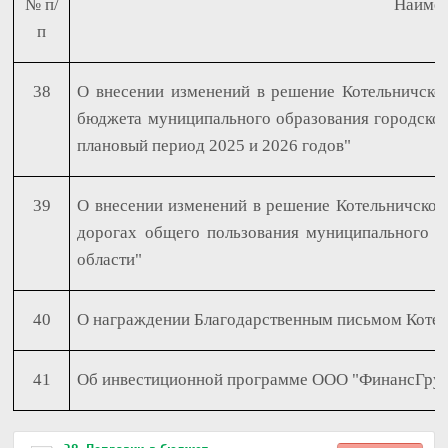
№ п/
Наимен
п
38
О внесении изменений в решение Котельничско
бюджета муниципального образования городской 
плановый период 2025 и 2026 годов"
39
О внесении изменений в решение Котельничской
дорогах общего пользования муниципального об
области"
40
О награждении Благодарственным письмом Котел
41
Об инвестиционной программе ООО "ФинансГрупп